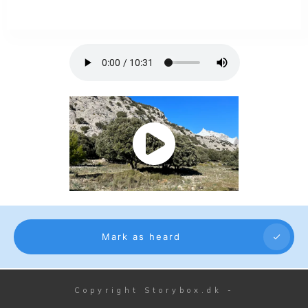
Mark as heard
Copyright
Storybox.dk
-