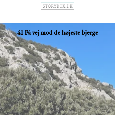
41 På vej mod de højeste bjerge