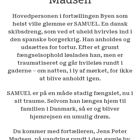
Hovedpersonen i fortællingen Byen som
helst ville glemme er SAMUEL. En dansk
skibsdreng, som ved et uheld hvirvles ind i
den spanske borgerkrig. Han anholdes og
udsættes for tortur. Efter et grumt
fængselsophold løslades han, men er
traumatiseret og går hvileløs rundt i
gaderne – om natten, i ly af mørket, for ikke
at blive anholdt igen.
SAMUEL er på en måde stadig fængslet, nu i
sit traume. Selvom han længes hjem til
familien i Danmark, så er og bliver
hjemrejsen en umulig drøm.
Du kommer med fortælleren, Jens Peter
Madsen, på vandring rundt i den gamle by,