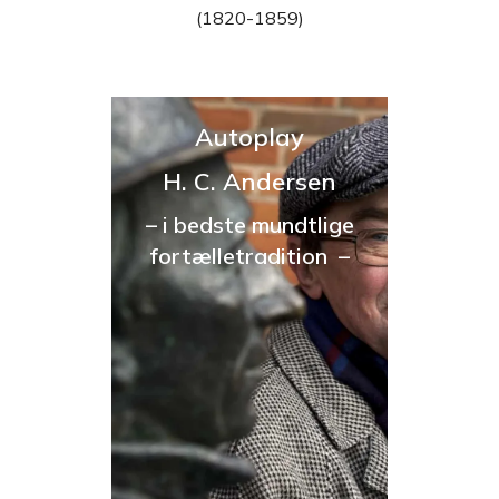
(1820-1859)
Autoplay
H. C. Andersen
– i bedste mundtlige
fortælletradition –