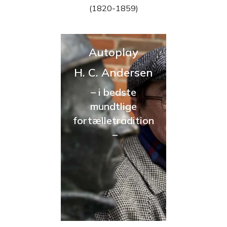
(1820-1859)
Autoplay
H. C. Andersen
– i bedste
mundtlige
fortælletradition
–