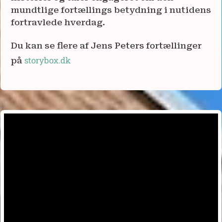
mundtlige fortællings betydning i nutidens
fortravlede hverdag.
Du kan se flere af Jens Peters fortællinger
storybox.dk
på