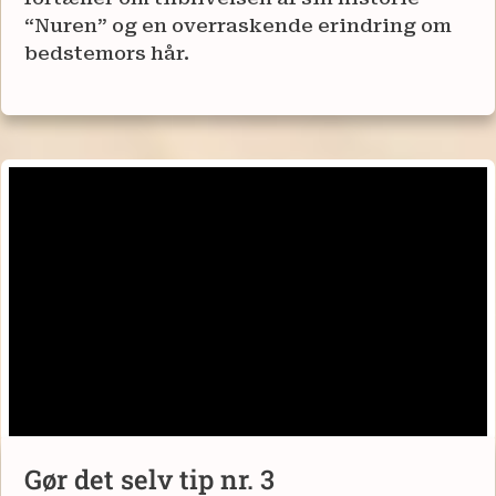
“Nuren” og en overraskende erindring om
bedstemors hår.
Gør det selv tip nr. 3