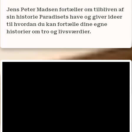
Jens Peter Madsen fortæller om tilbliven af
sin historie Paradisets have og giver ideer
til hvordan du kan fortælle dine egne
historier om tro og livsværdier.