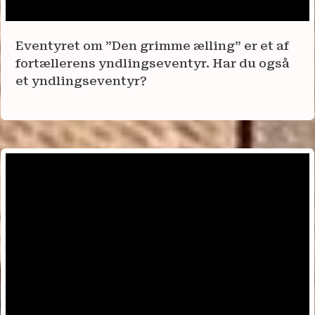
Eventyret om ”Den grimme ælling” er et af
fortællerens yndlingseventyr. Har du også
et yndlingseventyr?