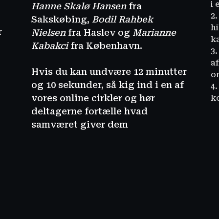
i
Hanne Skalø Hansen
fra
2
Sakskøbing,
Bodil Rahbek
hi
r
Nielsen
fra Haslev og
Marianne
k
Kabakci
fra København.
3.
a
Hvis du kan undvære 12 minutter
o
og 10 sekunder, så kig ind i en af
4
vores online cirkler og hør
k
deltagerne fortælle hvad
samværet giver dem