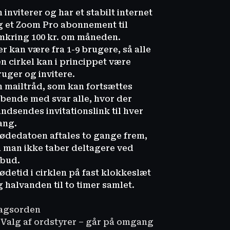
 inviterer og har et stabilt internet
g et Zoom Pro abonnement til
mkring 100 kr. om måneden.
r kan være fra 1-9 brugere, så alle
en cirkel kan i princippet være
ruger og invitere.
n mailtråd, som kan fortsættes
øbende med svar alle, hvor der
ndsendes invitationslink til hver
ang.
ødedatoen aftales to gange frem,
å man ikke taber deltagere ved
fbud.
ødetid i cirklen på fast klokkeslæt
 halvanden til to timer samlet.
agsorden
. Valg af ordstyrer – går på omgang