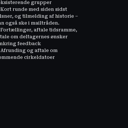
 eksisterende grupper
. Kort runde med siden sidst
lsner, og tilmelding af historie –
an også ske i mailtråden.
 Fortællinger, aftale tidsramme,
ftale om deltagernes ønsker
mkring feedback
. Afrunding og aftale om
ommende cirkeldatoer