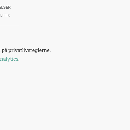
ELSER
LITIK
på privatlivsreglerne.
nalytics
.