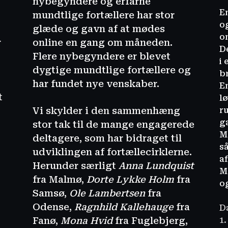
nybegyndere og erfarne
En
mundtlige fortællere har stor
o
glæde og gavn af at mødes
o
r
online en gang om måneden.
De
Flere nybegyndere er blevet
i 
dygtige mundtlige fortællere og
b
har fundet nye venskaber.
E
t
l
Vi skylder i den sammenhæng
ru
g
stor tak til de mange engagerede
M
deltagere, som har bidraget til
s
udviklingen af fortællecirklerne.
a
Herunder særligt
Anna Lundquist
M
fra Malmø,
Dorte Lykke Holm
fra
og
Samsø,
Ole Lambertsen
fra
Odense,
Ragnhild Kallehauge
fra
D
Fanø,
Mona Hvid
fra Fuglebjerg,
1