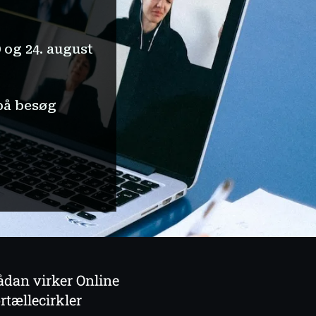
 og 24. august
på besøg
ådan virker Online
ortællecirkler