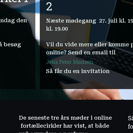
2
mandag den
Næste mødegang 27. juli kl. 19
kl. 19.00
å besøg
Vil du vide mere eller komme 
online? Send en email til
Jens Peter Madsen
Så får du en invitation
S
t
De seneste tre års møder i online
f
fortællecirkler har vist, at både