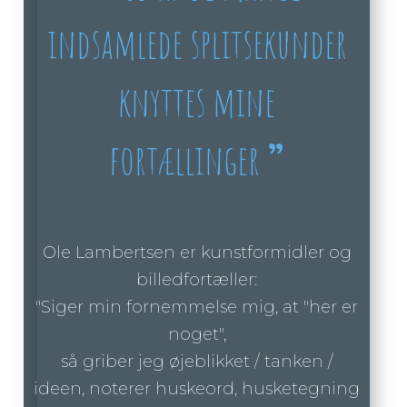
indsamlede splitsekunder
knyttes mine
fortællinger
”
Ole Lambertsen er kunstformidler og
billedfortæller:
"Siger min fornemmelse mig, at "her er
noget",
så griber jeg øjeblikket / tanken /
ideen, noterer huskeord, husketegning