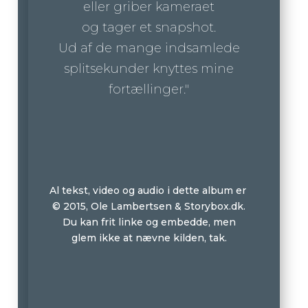
eller griber kameraet
og tager et snapshot.
Ud af de mange indsamlede
splitsekunder knyttes mine
fortællinger."
Al tekst, video og audio i dette album er
© 2015, Ole Lambertsen & Storybox.dk.
Du kan frit linke og embedde, men
glem ikke at nævne kilden, tak.