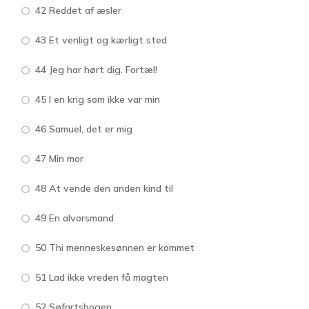
42 Reddet af æsler
43 Et venligt og kærligt sted
44 Jeg har hørt dig. Fortæl!
45 I en krig som ikke var min
46 Samuel, det er mig
47 Min mor
48 At vende den anden kind til
49 En alvorsmand
50 Thi menneskesønnen er kommet
51 Lad ikke vreden få magten
52 Søfartsbogen