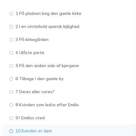
1 På pladsen bag den gamle kirke
2 I en vinterkold spansk lejlighed
3 På kirkegården
4 Ulåste porte
5 På den anden side af bjergene
6 Tilbage i den gamle by
7 Deres eller vores?
8 Kvinden som ledte efter Emilio
9 I Emilios sted
10 Kvinden er død