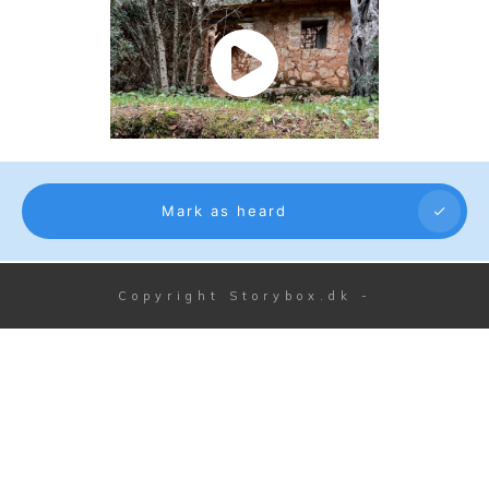
Mark as heard
Copyright
Storybox.dk
-