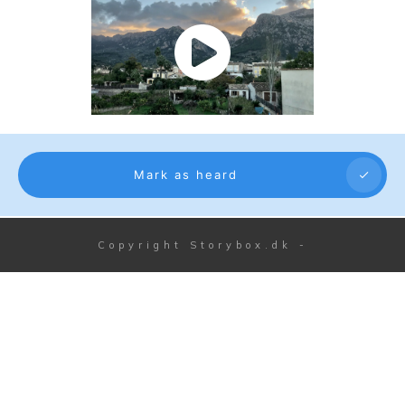
Mark as heard
Copyright
Storybox.dk
-