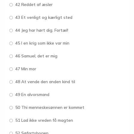
42 Reddet af æsler
43 Et venligt og kærligt sted
44 Jeg har hørt dig. Fortæl!
45 I en krig som ikke var min
46 Samuel, det er mig
47 Min mor
48 At vende den anden kind til
49 En alvorsmand
50 Thi menneskesønnen er kommet
51 Lad ikke vreden få magten
52 Søfartsbogen