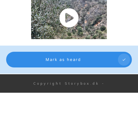
Mark as heard
Copyright
Storybox.dk
-