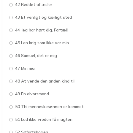
42 Reddet af æsler
43 Et venligt og kærligt sted
44 Jeg har hørt dig. Fortæl!
45 I en krig som ikke var min
46 Samuel, det er mig
47 Min mor
48 At vende den anden kind til
49 En alvorsmand
50 Thi menneskesønnen er kommet
51 Lad ikke vreden få magten
52 Søfartsbogen