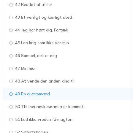
42 Reddet af æsler
43 Et venligt og kærligt sted
44 Jeg har hørt dig. Fortæl!
45 I en krig som ikke var min
46 Samuel, det er mig
47 Min mor
48 At vende den anden kind til
49 En alvorsmand
50 Thi menneskesønnen er kommet
51 Lad ikke vreden få magten
52 Søfartsbogen