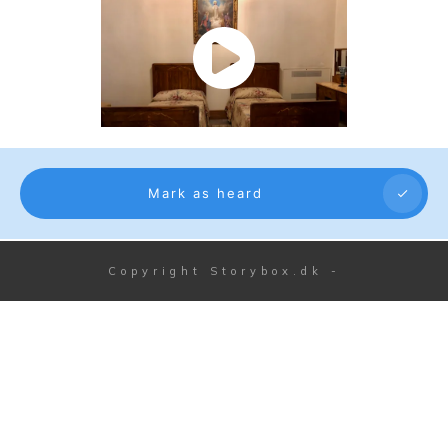
Mark as heard
Copyright
Storybox.dk
-