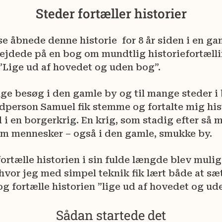
Steder fortæller historier
se
åbnede denne historie for 8 år siden i en g
bejdede på en bog om mundtlig historiefortælli
”Lige ud af hovedet og uden bog”.
nge besøg
i den gamle by og til mange steder i
dperson Samuel fik stemme og fortalte mig his
d i en borgerkrig. En krig, som stadig efter så 
em mennesker – også i den gamle, smukke by.
ortælle
historien i sin fulde længde blev muli
vor jeg med simpel teknik fik lært både at sæt
g fortælle historien ”lige ud af hovedet og ud
Sådan startede det