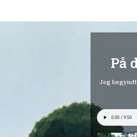
På d
Jeg begyndte