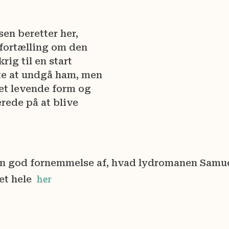
en beretter her,
fortælling om den
ig til en start
te at undgå ham, men
et levende form og
rede på at blive
en god fornemmelse af, hvad lydromanen Samue
her
det hele