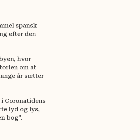
ammel spansk
ng efter den
 byen, hvor
torien om at
mange år sætter
g i Coronatidens
te lyd og lys,
en bog”.