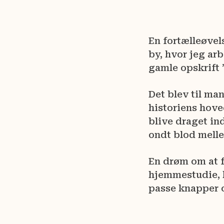
En fortælleøvel
by, hvor jeg ar
gamle opskrift 
Det blev til ma
historiens hove
blive draget in
ondt blod mell
En drøm om at f
hjemmestudie, h
passe knapper o