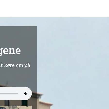
rgene
at køre om på