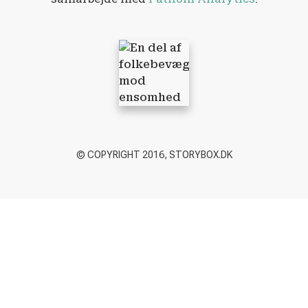
© COPYRIGHT 2016, STORYBOX.DK
Luk dialog
Session udløbet
Log venligst ind igen.
Login-siden vil åbne i en ny
fane. Når du er logget ind, kan du lukke den og
vende tilbage til denne side.