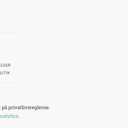
ELSER
LITIK
på privatlivsreglerne.
nalytics
.