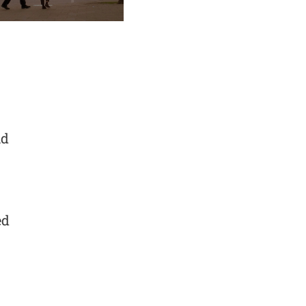
id
ed