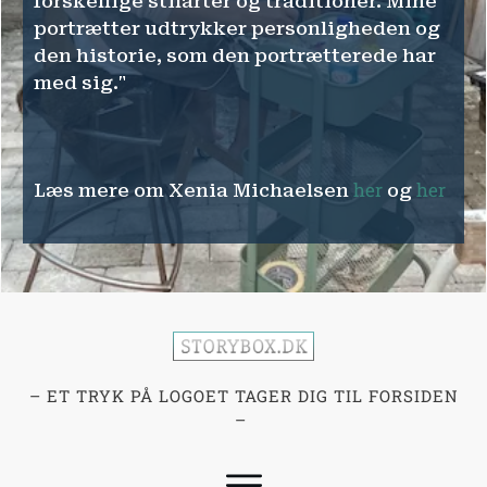
forskellige stilarter og traditioner. Mine
portrætter udtrykker personligheden og
den historie, som den portrætterede har
med sig."
her
her
Læs mere om Xenia Michaelsen
og
– ET TRYK PÅ LOGOET TAGER DIG TIL FORSIDEN
–