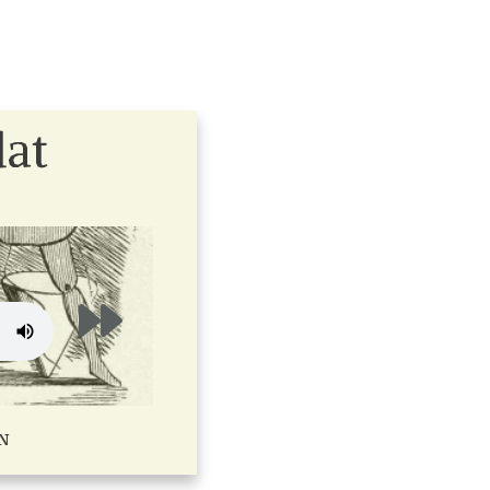
dat
N