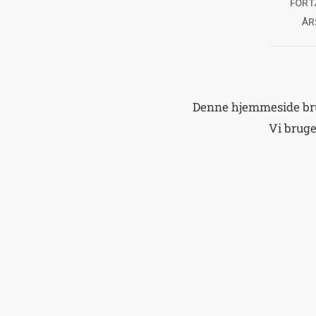
FORT
ÅR
Denne hjemmeside brug
Vi brug