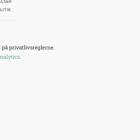
ELSER
LITIK
på privatlivsreglerne.
nalytics
.