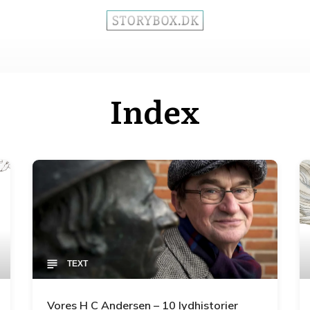
Index
TEXT
Vores H C Andersen – 10 lydhistorier