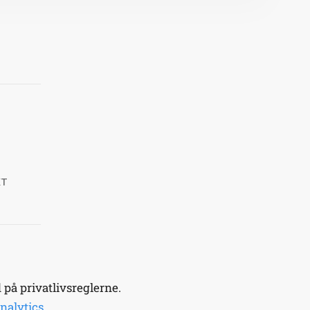
KT
på privatlivsreglerne.
nalytics
.