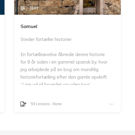
flotte bøger, men sådan som de har lejret
TEXT
sig inde i min erindring.
Det betyder, at der også er tydelige spor
Samuel
af min egen barnlige fantasi og
livsopfattelse i dem.
Steder fortæller historier
En fortælleøvelse åbnede denne historie
for 8 år siden i en gammel spansk by, hvor
jeg arbejdede på en bog om mundtlig
historiefortælling efter den gamle opskrift
”Lige ud af hovedet og uden bog”.
Det blev til mange besøg i den gamle by
59
Lessons
-
None
og til mange steder i byen, hvor historiens
hovedperson Samuel fik stemme og
fortalte mig historien om at blive draget ind
i en borgerkrig. En krig, som stadig efter så