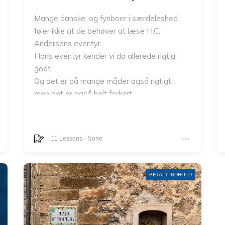
Mange danske, og fynboer i særdeleshed
føler ikke at de behøver at læse H.C.
Andersens eventyr.
Hans eventyr kender vi da allerede rigtig
godt.
Og det er på mange måder også rigtigt,
men det er også helt forkert.
Dels er der mange eventyr, som kun de
færreste danskere kender og dels er der en
masse skønne ordbilleder og humor i
11
Lessons
-
None
eventyrene, som vi kan læse og fryde os
over igen og igen.
BETALT INDHOLD
Jeg fortæller de kendte og elskede
H.C.Andersen eventyr mundtligt for at friste
dig til at læse dem nok en gang.
Jeg fortæller dem ikke helt som de står i de