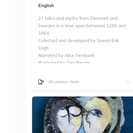
English
27 tales and myths from Denmark and
Sweden in a time span between 1200 and
1864.
Collected and developed by Svend-Erik
Engh.
Narrated by Alice Fernbank.
Illustrated by Tea Bendix.
29
Lessons
-
None