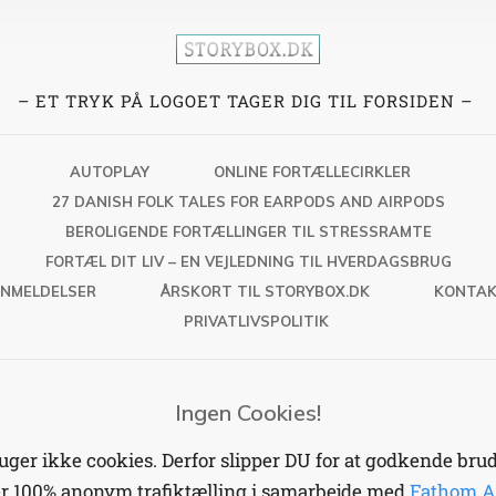
mange år sætter ondt blod mellem
mennesker – også i den gamle, smukke by.
En drøm om at fortælle historien i sin fulde
– ET TRYK PÅ LOGOET TAGER DIG TIL FORSIDEN –
længde blev mulig i Coronatidens
hjemmestudie, hvor jeg med simpel teknik
AUTOPLAY
ONLINE FORTÆLLECIRKLER
fik lært både at sætte lyd og lys, passe
knapper og fortælle historien ”lige ud af
27 DANISH FOLK TALES FOR EARPODS AND AIRPODS
hovedet og uden bog”
BEROLIGENDE FORTÆLLINGER TIL STRESSRAMTE
FORTÆL DIT LIV – EN VEJLEDNING TIL HVERDAGSBRUG
Takket være vedvarende opmuntring fra
NMELDELSER
ÅRSKORT TIL STORYBOX.DK
KONTA
min og kollega Carsten Legaard kan
PRIVATLIVSPOLITIK
historien nu høres og ses i sin fulde længde
på internetsiden for mundtlig fortællekunst,
Storybox.dk. En lydroman i 59 afsnit.
Ingen Cookies!
Fremover vil jeg også fortælle episoder fra
er ikke cookies. Derfor slipper DU for at godkende brud 
denne lydroman som levende mundtlig
er 100% anonym trafiktælling i samarbejde med
Fathom A