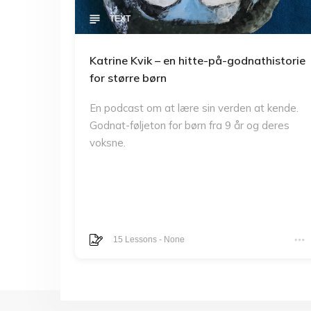
TEXT
Katrine Kvik – en hitte-på-godnathistorie
for større børn
En podcast om at lære sin verden at kende.
Godnat-føljeton for børn fra 9 år og deres
voksne.
15
Lessons
-
None