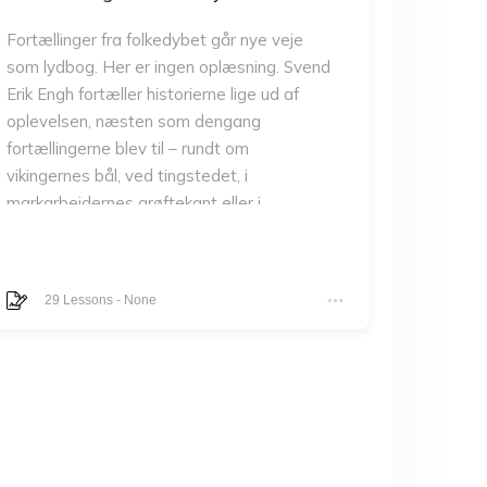
Fortællinger fra folkedybet går nye veje
som lydbog. Her er ingen oplæsning. Svend
Erik Engh fortæller historierne lige ud af
oplevelsen, næsten som dengang
fortællingerne blev til – rundt om
vikingernes bål, ved tingstedet, i
markarbejdernes grøftekant eller i
folkestuen på herremandens gods. I
fortællingerne optræder ofte en vis
gammel kone, og somme tider Vorherre
29
Lessons
-
None
eller Fanden selv. Og hver gang de åbner
munden, så taler de i en sjov nutidig
Glostrup-dialekt med tilhørende udråb og
tegneserielyde. Og Tea Bendix'
illustrationer følger trop.
27 fortællinger du kan have med på rejsen
eller lytte til derhjemme. Tag godt imod