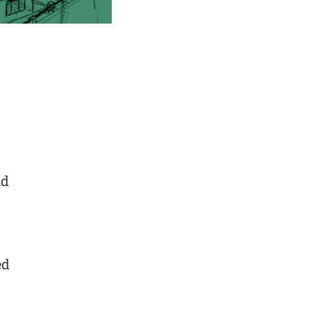
id
ed