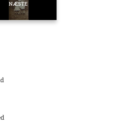
NÆSTE
id
ed